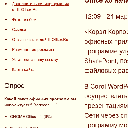
Дополнительная информация
от E-Office.Ru
12:09 - 24 ма
Фото альбом
Ссылки
«Корэл Корпо
Отзывы читателей E-Office.Ru
офисных прило
программе улу
Размещение рекламы
SharePoint, п
Установите нашу ссылку
файловых рас
Карта сайта
Опрос
В Corel WordP
осуществлять
Какой пакет офисных программ вы
презентациями
(голосов: 11)
используете?
Сети через с
GNOME Office - 1 (9%)
программу мо
KOffice - 0 (0%)