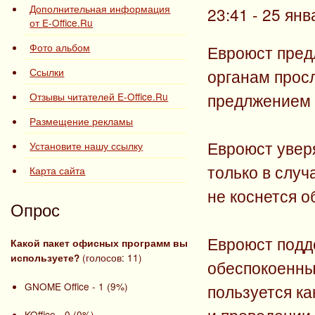
Дополнительная информация
23:41 - 25 ян
от E-Office.Ru
Фото альбом
Евроюст пред
Ссылки
органам прос
предлжением 
Отзывы читателей E-Office.Ru
Размещение рекламы
Евроюст увер
Установите нашу ссылку
только в слу
Карта сайта
не коснется 
Опрос
Евроюст подд
Какой пакет офисных программ вы
(голосов: 11)
используете?
обеспокоенны
GNOME Office - 1 (9%)
пользуется к
KOffice - 0 (0%)